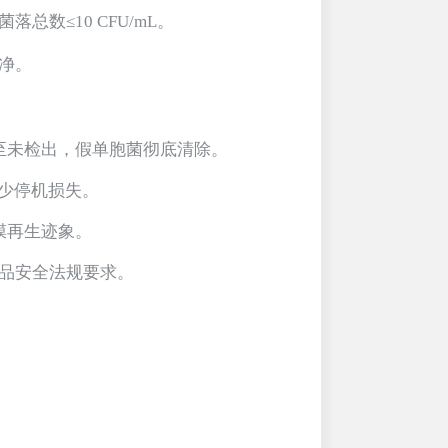
数≤10 CFU/mL。
净。
²降至未检出，假单胞菌彻底清除。
减少停机损失。
物膜再生迹象。
食品安全法规要求。