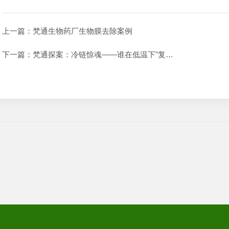
上一篇：
梵通生物药厂生物膜去除案例
下一篇：
梵通探案：冷链惊魂——谁在低温下"复活"了李斯特菌？