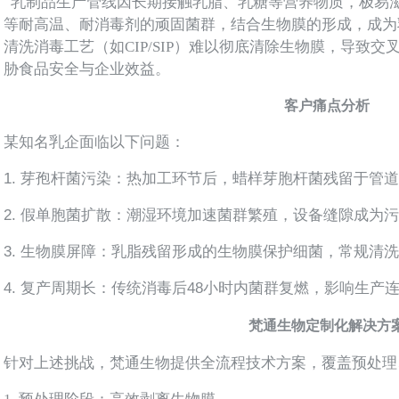
乳制品生产管线因长期接触乳脂、乳糖等营养物质，极易
等耐高温、耐消毒剂的顽固菌群，结合生物膜的形成，成为
清洗消毒工艺（如CIP/SIP）难以彻底清除生物膜，导致
胁食品安全与企业效益。
客户痛点分析
某知名乳企面临以下问题：
1. 芽孢杆菌污染：热加工环节后，蜡样芽胞杆菌残留于管
2. 假单胞菌扩散：潮湿环境加速菌群繁殖，设备缝隙成为
3. 生物膜屏障：乳脂残留形成的生物膜保护细菌，常规清
4. 复产周期长：传统消毒后48小时内菌群复燃，影响生产
梵通生物定制化解决方
针对上述挑战，梵通生物提供全流程技术方案，覆盖预处理