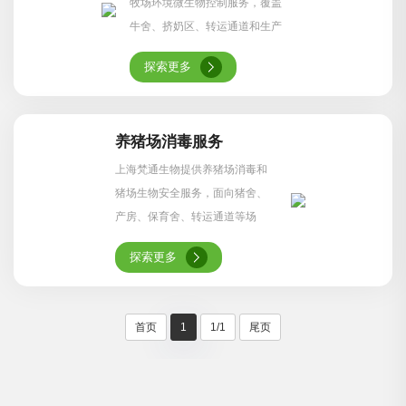
牧场环境微生物控制服务，覆盖
牛舍、挤奶区、转运通道和生产
辅助空间，帮助提升畜牧养殖生
探索更多
物安全水平。
养猪场消毒服务
上海梵通生物提供养猪场消毒和
猪场生物安全服务，面向猪舍、
产房、保育舍、转运通道等场
景，开展动态消毒和病原微生物
探索更多
污染控制。
首页
1
1/1
尾页