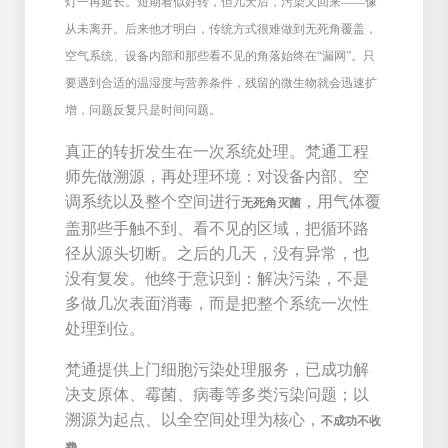
灯一再延长。短期看似好转，但几天后，污染又回来——像
从未离开。后来他才明白，传统方式很难做到无死角覆盖，
空气系统、设备内部和那些看不见的角落始终在“漏网”。只
要遇到合适的温湿度与营养条件，残留的微生物就会迅速扩
增，问题反复只是时间问题。
真正的转折发生在一次系统处理。
梵通
工程
师先做溯源，再处理环境：对设备内部、空
调系统以及整个空间进行
，用气体覆
无死角灭菌
盖那些手触不到、看不见的区域，把循环路
径从源头切断。之后的几天，没有异常，也
没有复发。他终于意识到：解决污染，不是
多做几次表面消毒，而是把整个系统一次性
处理到位。
梵通提供上门细胞污染处理服务，已成功解
决支原体、霉菌、病毒等多类污染问题；以
溯源为起点、以全空间处理为核心，
不成功不收
。
费