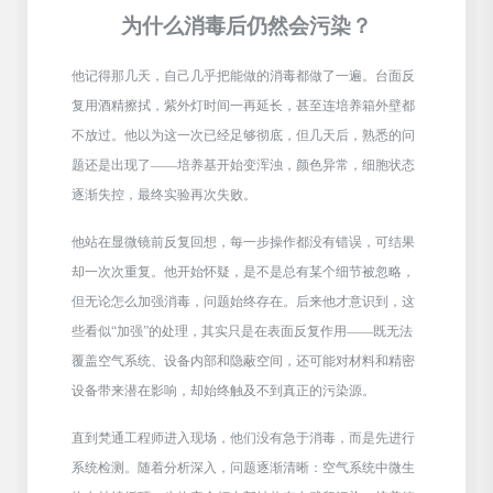
为什么消毒后仍然会污染？
他记得那几天，自己几乎把能做的消毒都做了一遍。台面反
复用酒精擦拭，紫外灯时间一再延长，甚至连培养箱外壁都
不放过。他以为这一次已经足够彻底，但几天后，熟悉的问
题还是出现了
——培养基开始变浑浊，颜色异常，细胞状态
逐渐失控，最终实验再次失败。
他站在显微镜前反复回想，每一步操作都没有错误，可结果
却一次次重复。他开始怀疑，是不是总有某个细节被忽略，
但无论怎么加强消毒，问题始终存在。后来他才意识到，这
些看似
“加强”的处理，其实只是在表面反复作用——既无法
覆盖空气系统、设备内部和隐蔽空间，还可能对材料和精密
设备带来潜在影响，却始终触及不到真正的污染源。
直到梵通工程师进入现场，他们没有急于消毒，而是先进行
系统检测。随着分析深入，问题逐渐清晰：空气系统中微生