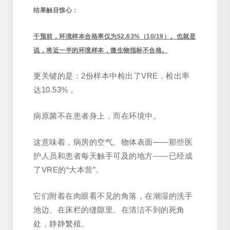
结果触目惊心：
干预前，环境样本合格率仅为52.63%（10/19）。也就是
说，将近一半的环境样本，微生物指标不合格。
更关键的是：2份样本中检出了VRE，检出率
达10.53% 。
病原菌不在患者身上，而在环境中。
这意味着，病房的空气、物体表面——那些医
护人员和患者每天触手可及的地方——已经成
了VRE的“大本营”。
它们附着在肉眼看不见的角落，在潮湿的洗手
池边、在床栏的缝隙里、在清洁不到的死角
处，静静繁殖。