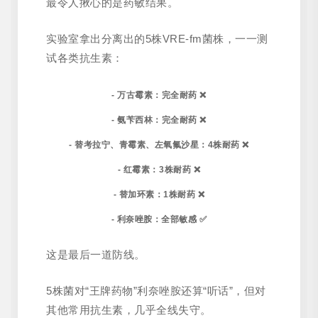
最令人揪心的是药敏结果。
实验室拿出分离出的5株VRE-fm菌株，一一测
试各类抗生素：
- 万古霉素：完全耐药 ❌
- 氨苄西林：完全耐药 ❌
- 替考拉宁、青霉素、
左氧氟沙星
：4株耐药 ❌
- 红霉素：3株耐药 ❌
- 替加环素：1株耐药 ❌
-
利奈唑胺
：全部敏感 ✅
这是最后一道防线。
5株菌对“王牌药物”利奈唑胺还算“听话”，但对
其他常用抗生素，几乎全线失守。