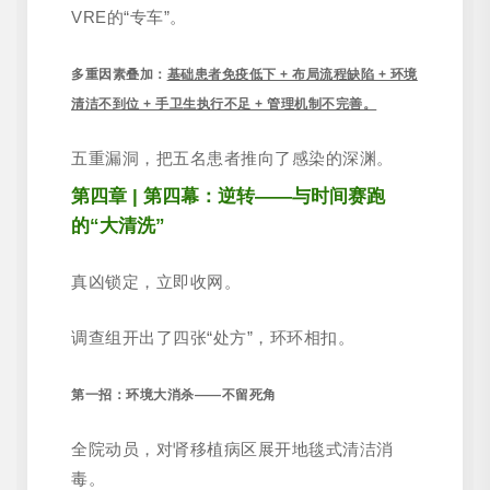
VRE的“专车”。
多重因素叠加：
基础患者免疫低下 + 布局流程缺陷 + 环境
清洁不到位 + 手卫生执行不足 + 管理机制不完善。
五重漏洞，把五名患者推向了感染的深渊。
第四章 | 第四幕：逆转——与时间赛跑
的“大清洗”
真凶锁定，立即收网。
调查组开出了四张“处方”，环环相扣。
第一招：环境大消杀——不留死角
全院动员，对肾移植病区展开地毯式清洁消
毒。